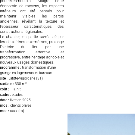
poutrelles-hourdis. Malgré cette
économie de moyens, les espaces
intérieurs ont été pensés pour
maintenir visibles les parois
anciennes, révélant la texture et
l’épaisseur caractéristiques des
constructions régionales.
Le chantier, en partie co-réalisé par
les deux frères eux-mêmes, prolonge
l’histoire du lieu par une
transformation attentive et
progressive, entre héritage agricole et
nouveaux usages domestiques.
programme :
transformation d’une
grange en logements et bureaux
site :
Lafitte-Vigordane (31)
surface :
330 m
²
coût :
— € h.t
cadre :
études
date :
livré en 2025
moa :
clients privés
moe :
taaac(m)