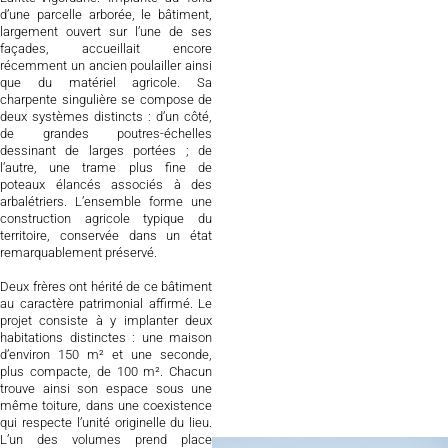
d’une parcelle arborée, le bâtiment,
largement ouvert sur l’une de ses
façades, accueillait encore
récemment un ancien poulailler ainsi
que du matériel agricole. Sa
charpente singulière se compose de
deux systèmes distincts : d’un côté,
de grandes poutres-échelles
dessinant de larges portées ; de
l’autre, une trame plus fine de
poteaux élancés associés à des
arbalétriers. L’ensemble forme une
construction agricole typique du
territoire, conservée dans un état
remarquablement préservé.
Deux frères ont hérité de ce bâtiment
au caractère patrimonial affirmé. Le
projet consiste à y implanter deux
habitations distinctes : une maison
d’environ 150 m² et une seconde,
plus compacte, de 100 m². Chacun
trouve ainsi son espace sous une
même toiture, dans une coexistence
qui respecte l’unité originelle du lieu.
L’un des volumes prend place