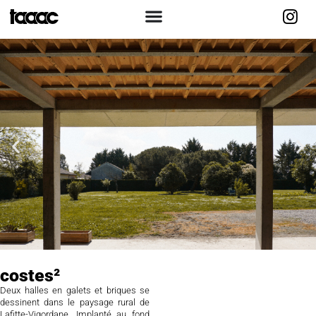
costes²
Deux halles en galets et briques se
dessinent dans le paysage rural de
Lafitte-Vigordane. Implanté au fond