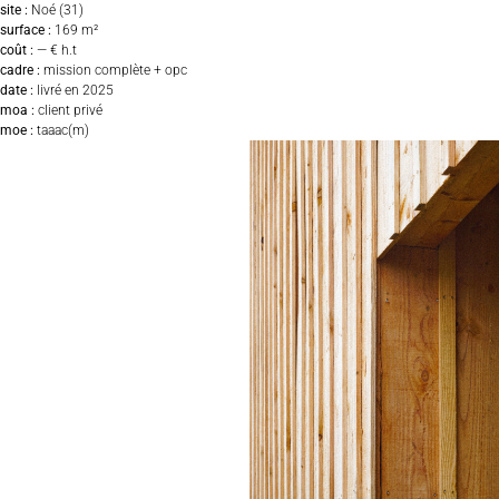
site :
Noé (31)
surface :
169 m
²
coût :
— € h.t
cadre :
mission complète + opc
date :
livré en 2025
moa :
client privé
moe :
taaac(m)